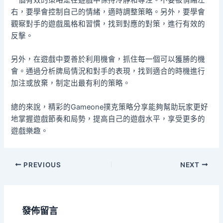
一個有效的策略是在遊戲中保持冷靜和專注。不要被情緒左
右，要學會控制自己的情緒，適時調整策略。另外，要學會
觀察對手的遊戲風格和習慣，找到對應的對策，進行有效的
反擊。
另外，在遊戲中要善於利用機會，抓住每一個可以獲勝的機
會。通過分析牌局情況和對手的表現，找到適合的時機進行
加注或放棄，制定出最有利的策略。
總的來說，精彩的Gameone撲克策略分享能夠幫助玩家更好
地掌握遊戲節奏和局勢，提高自己的遊戲水平，享受更多的
遊戲樂趣。
PREVIOUS
NEXT
發佈留言