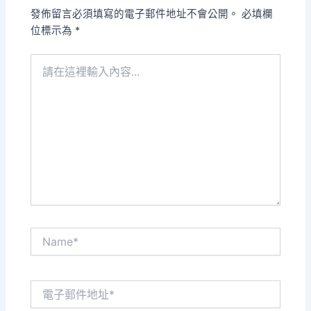
發佈留言必須填寫的電子郵件地址不會公開。
必填欄
位標示為
*
請
在
這
裡
輸
入
內
容...
Name*
電
子