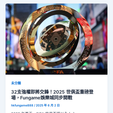
未分類
32支強權即將交鋒！2025 世俱盃重磅登
場，Fungame娛樂城同步開戰
hkfungame888
/
2025 年 6 月 2 日