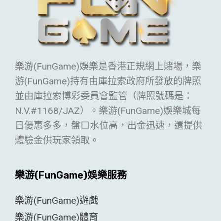
樂游(FunGame)娛樂是香港正規網上賭場，樂
游(FunGame)持有由庫拉索政府所發放的牌照
並由庫拉索博彩委員會監管（牌照號碼是：
N.V.#1168/JAZ）。樂游(FunGame)娛樂城每
日優惠多多，盤口水位高，出金迅速，還提供
體驗金供玩家領取。
樂游(FunGame)娛樂服務
樂游(FunGame)遊戲
樂游(FunGame)體育