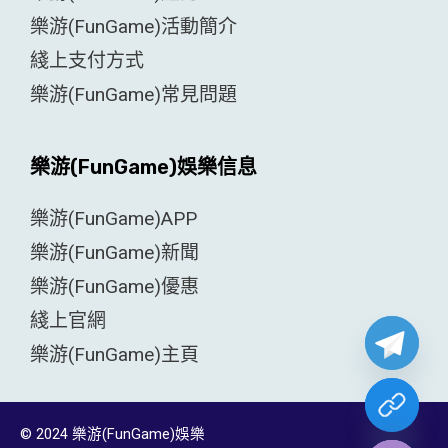
樂游(FunGame)活動簡介
綫上支付方式
樂游(FunGame)常見問題
樂游(FunGame)娛樂信息
樂游(FunGame)APP
樂游(FunGame)新聞
樂游(FunGame)優惠
綫上官網
樂游(FunGame)主頁
Hide chaty
© 2024 樂游(FunGame)娛樂