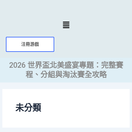
跳
至
主
Menu
要
內
容
注冊游戲
2026 世界盃北美盛宴專題：完整賽
程、分組與淘汰賽全攻略
未分類